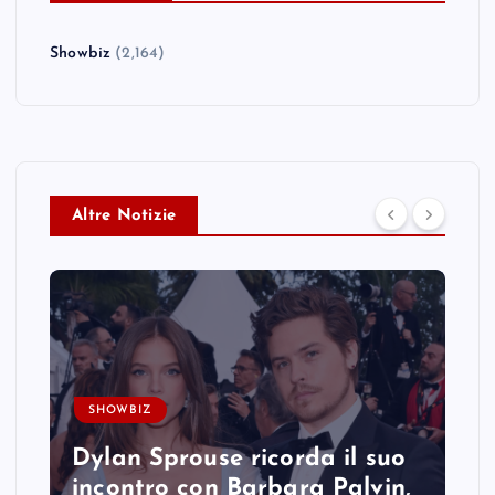
Showbiz
(2,164)
Altre Notizie
SHOWBIZ
Dylan Sprouse ricorda il suo
incontro con Barbara Palvin,