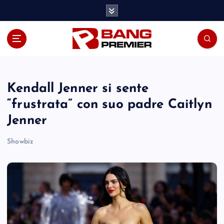
S
k
i
p
t
o
c
o
Kendall Jenner si sente
n
“frustrata” con suo padre Caitlyn
t
Jenner
e
n
Showbiz
t