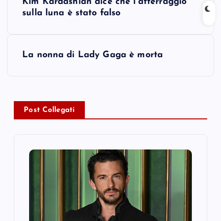
Kim Kardashian dice che l’atterraggio
o
sulla luna è stato falso
s
La nonna di Lady Gaga è morta
t
n
a
Post Collegati
v
i
g
a