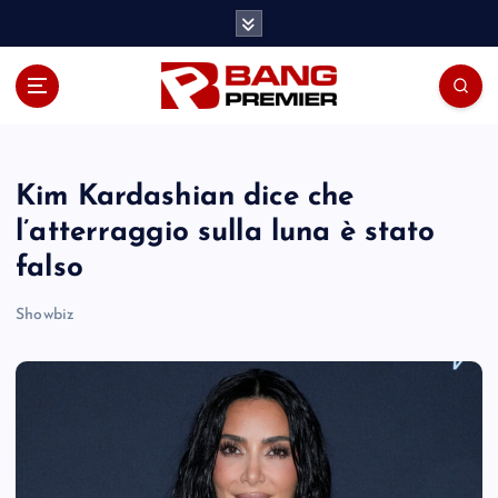
S
k
i
p
t
o
c
o
Kim Kardashian dice che
n
l’atterraggio sulla luna è stato
t
falso
e
n
Showbiz
t