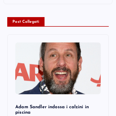
n
a
Post Collegati
v
i
g
a
t
i
o
Adam Sandler indossa i calzini in
piscina