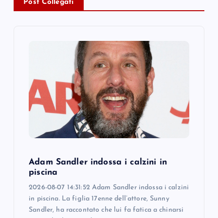
v
Post Collegati
i
g
a
t
i
o
Adam Sandler indossa i calzini in
n
piscina
2026-08-07 14:31:52 Adam Sandler indossa i calzini
in piscina. La figlia 17enne dell’attore, Sunny
Sandler, ha raccontato che lui fa fatica a chinarsi