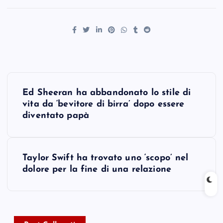
P
Ed Sheeran ha abbandonato lo stile di
o
vita da ‘bevitore di birra’ dopo essere
diventato papà
s
t
Taylor Swift ha trovato uno ‘scopo’ nel
dolore per la fine di una relazione
n
a