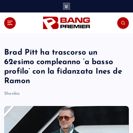
S
k
i
p
t
o
c
o
Brad Pitt ha trascorso un
n
62esimo compleanno ‘a basso
t
profilo’ con la fidanzata Ines de
e
n
Ramon
t
Showbiz