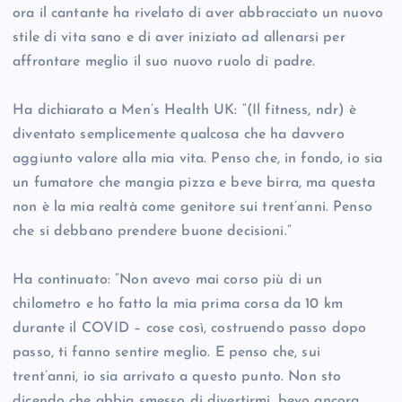
ora il cantante ha rivelato di aver abbracciato un nuovo
stile di vita sano e di aver iniziato ad allenarsi per
affrontare meglio il suo nuovo ruolo di padre.
Ha dichiarato a Men’s Health UK: “(Il fitness, ndr) è
diventato semplicemente qualcosa che ha davvero
aggiunto valore alla mia vita. Penso che, in fondo, io sia
un fumatore che mangia pizza e beve birra, ma questa
non è la mia realtà come genitore sui trent’anni. Penso
che si debbano prendere buone decisioni.”
Ha continuato: “Non avevo mai corso più di un
chilometro e ho fatto la mia prima corsa da 10 km
durante il COVID – cose così, costruendo passo dopo
passo, ti fanno sentire meglio. E penso che, sui
trent’anni, io sia arrivato a questo punto. Non sto
dicendo che abbia smesso di divertirmi, bevo ancora.