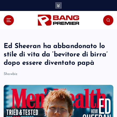
S
k
i
p
t
o
c
o
Ed Sheeran ha abbandonato lo
n
stile di vita da ‘bevitore di birra’
t
dopo essere diventato papà
e
n
Showbiz
t