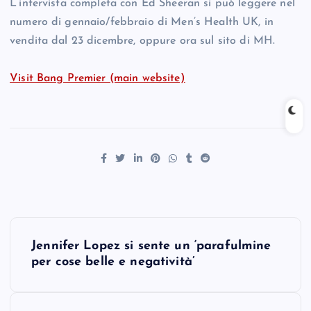
L’intervista completa con Ed Sheeran si può leggere nel
numero di gennaio/febbraio di Men’s Health UK, in
vendita dal 23 dicembre, oppure ora sul sito di MH.
Visit Bang Premier (main website)
P
Jennifer Lopez si sente un ‘parafulmine
o
per cose belle e negatività’
s