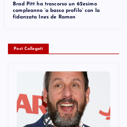
Brad Pitt ha trascorso un 62esimo
t
compleanno ‘a basso profilo’ con la
fidanzata Ines de Ramon
n
a
v
Post Collegati
i
g
a
t
i