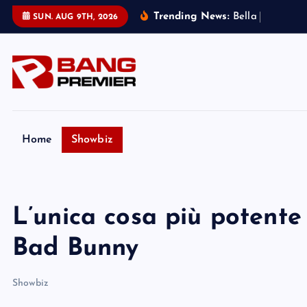
S
Trending News:
B
e
l
l
a
T
h
o
r
n
e
:
SUN. AUG 9TH, 2026
k
i
p
t
o
c
o
Home
Showbiz
n
t
e
L’unica cosa più potente 
n
t
Bad Bunny
Showbiz