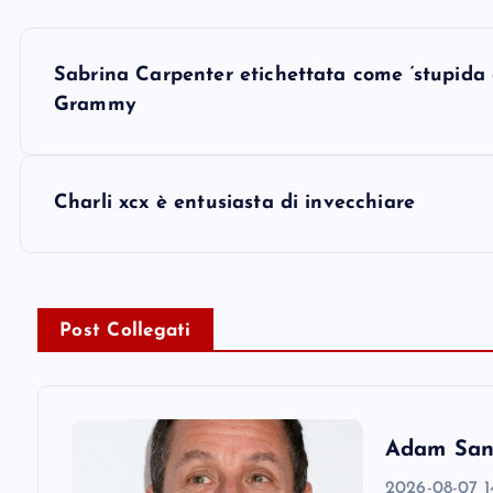
P
Sabrina Carpenter etichettata come ‘stupida e
o
Grammy
s
Charli xcx è entusiasta di invecchiare
t
n
Post Collegati
a
v
Adam Sandl
i
2026-08-07 14