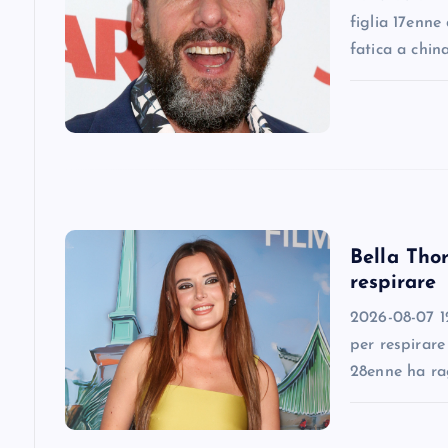
figlia 17enne
g
fatica a chin
a
t
i
Bella Thor
o
respirare
n
2026-08-07 12
per respirare
28enne ha ra