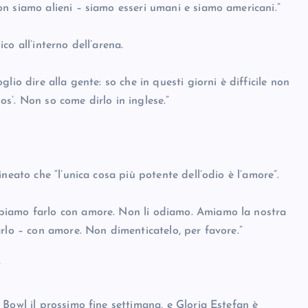
n siamo alieni – siamo esseri umani e siamo americani.”
o all’interno dell’arena.
io dire alla gente: so che in questi giorni è difficile non
s’. Non so come dirlo in inglese.”
neato che “l’unica cosa più potente dell’odio è l’amore”.
biamo farlo con amore. Non li odiamo. Amiamo la nostra
rlo – con amore. Non dimenticatelo, per favore.”
”
Bowl il prossimo fine settimana, e Gloria Estefan è