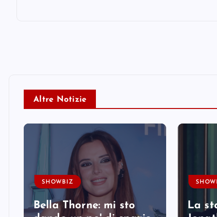
Altre Notizie
SHOWBIZ
SHOW
Bella Thorne: mi sto
La st