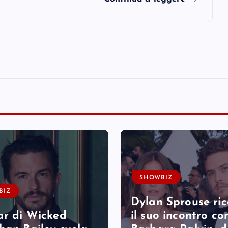
SHOWBIZ
BIZ
Dylan Sprouse ri
ar di Wicked
il suo incontro co