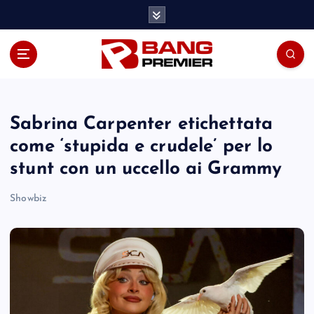
S
k
i
p
t
o
c
o
Sabrina Carpenter etichettata
n
come ‘stupida e crudele’ per lo
t
stunt con un uccello ai Grammy
e
n
Showbiz
t