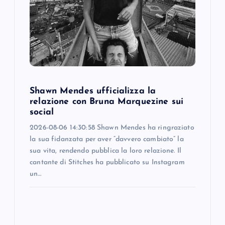
a
t
i
o
Shawn Mendes ufficializza la
relazione con Bruna Marquezine sui
n
social
2026-08-06 14:30:58 Shawn Mendes ha ringraziato
la sua fidanzata per aver “davvero cambiato” la
sua vita, rendendo pubblica la loro relazione. Il
cantante di Stitches ha pubblicato su Instagram
un…