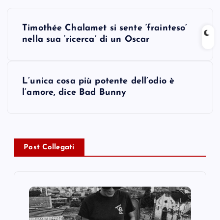
P
Timothée Chalamet si sente ‘frainteso’
o
nella sua ‘ricerca’ di un Oscar
s
L’unica cosa più potente dell’odio è
t
l’amore, dice Bad Bunny
n
a
Post Collegati
v
i
g