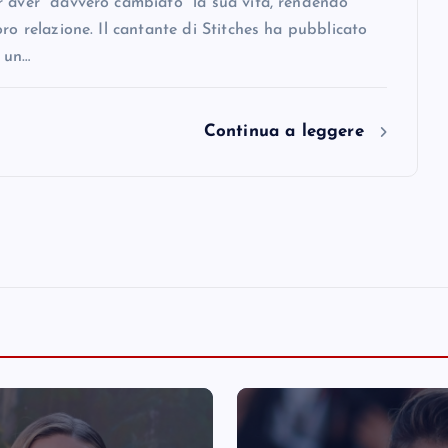
r aver “davvero cambiato” la sua vita, rendendo
oro relazione. Il cantante di Stitches ha pubblicato
 un…
Continua a leggere