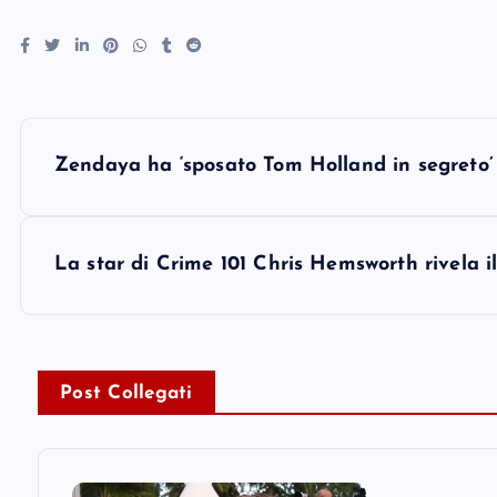
P
Zendaya ha ‘sposato Tom Holland in segreto’
o
s
La star di Crime 101 Chris Hemsworth rivela i
t
n
Post Collegati
a