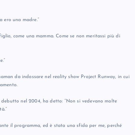
ra ero una madre.”
n figlio, come una mamma. Come se non meritassi più di
e.”
emaman da indossare nel reality show Project Runway, in cui
liamento.
 debutto nel 2004, ha detto: “Non si vedevano molte
tà.”
urante il programma, ed è stata una sfida per me, perché