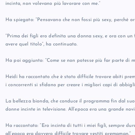
incinta, non volevano più lavorare con me.”
Ha spiegato: “Pensavano che non fossi più sexy, perché o
“Prima dei figli ero definita una donna sexy, e ora con u
avere quel titolo”, ha continuato.
Ha poi aggiunto: “Come se non potesse più far parte di m
Heidi ha raccontato che è stato difficile trovare abiti pr
i concorrenti si sfidano per creare i migliori capi di abbig
La bellezza bionda, che conduce il programma fin dal suo
donne incinte in televisione. All’epoca era una grande novi
Ha raccontato: “Ero incinta di tutti i miei figli, sempre d
all’epoca era davvero difficile trovare vestiti premaman.”