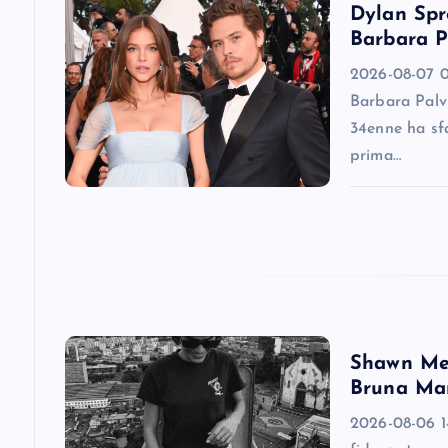
v
Dylan Spro
Barbara P
i
2026-08-07 0
Barbara Palv
g
34enne ha sfa
prima…
a
t
i
o
Shawn Men
Bruna Mar
n
2026-08-06 1