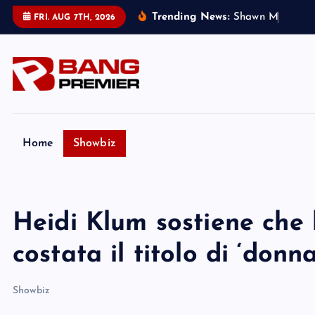
S
Trending News:
S
h
a
w
n
M
e
n
d
e
s
FRI. AUG 7TH, 2026
k
i
p
t
o
c
o
Home
Showbiz
n
t
e
Heidi Klum sostiene che 
n
t
costata il titolo di ‘donn
Showbiz