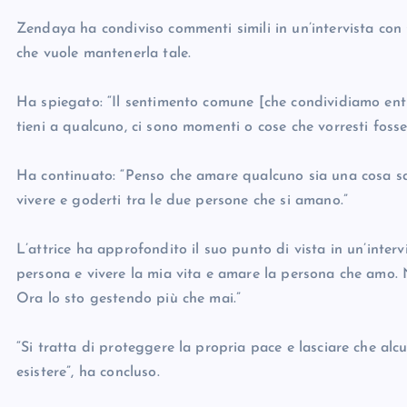
Zendaya ha condiviso commenti simili in un’intervista con 
che vuole mantenerla tale.
Ha spiegato: “Il sentimento comune [che condividiamo en
tieni a qualcuno, ci sono momenti o cose che vorresti fosser
Ha continuato: “Penso che amare qualcuno sia una cosa sac
vivere e goderti tra le due persone che si amano.”
L’attrice ha approfondito il suo punto di vista in un’interv
persona e vivere la mia vita e amare la persona che amo.
Ora lo sto gestendo più che mai.”
“Si tratta di proteggere la propria pace e lasciare che al
esistere”, ha concluso.