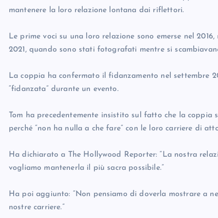
mantenere la loro relazione lontana dai riflettori.
Le prime voci su una loro relazione sono emerse nel 2016,
2021, quando sono stati fotografati mentre si scambiavan
La coppia ha confermato il fidanzamento nel settembre 20
“fidanzata” durante un evento.
Tom ha precedentemente insistito sul fatto che la coppia 
perché “non ha nulla a che fare” con le loro carriere di atto
Ha dichiarato a The Hollywood Reporter: “La nostra relaz
vogliamo mantenerla il più sacra possibile.”
Ha poi aggiunto: “Non pensiamo di doverla mostrare a ness
nostre carriere.”