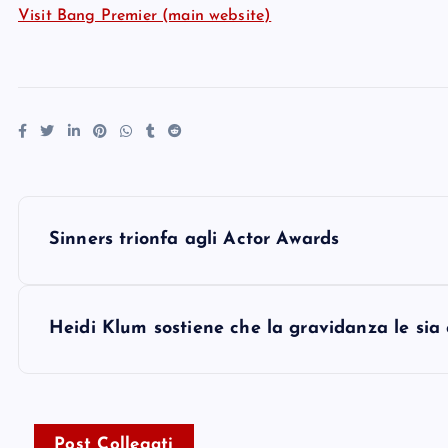
Visit Bang Premier (main website)
P
Sinners trionfa agli Actor Awards
o
s
Heidi Klum sostiene che la gravidanza le sia c
t
n
Post Collegati