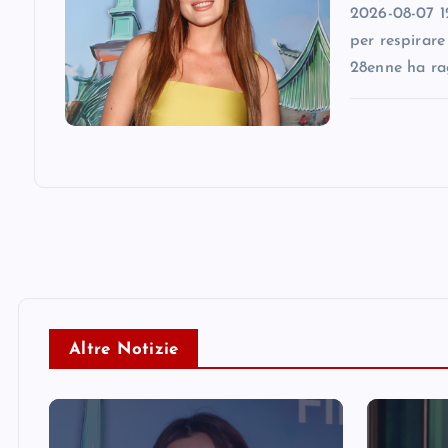
2026-08-07 12
n
per respirare
28enne ha ra
Altre Notizie