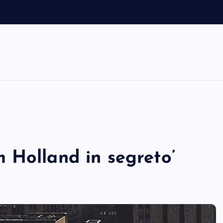
m
i
 Holland in segreto’