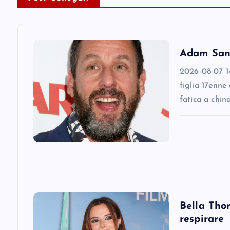
a
v
Adam Sandl
2026-08-07 14
i
figlia 17enne
fatica a chin
g
a
t
i
Bella Thor
respirare
o