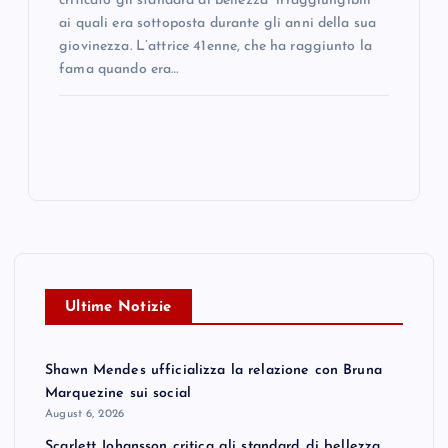
criticato gli standard di bellezza “irraggiungibili”
ai quali era sottoposta durante gli anni della sua
giovinezza. L’attrice 41enne, che ha raggiunto la
fama quando era…
Ultime Notizie
Shawn Mendes ufficializza la relazione con Bruna
Marquezine sui social
August 6, 2026
Scarlett Johansson critica gli standard di bellezza