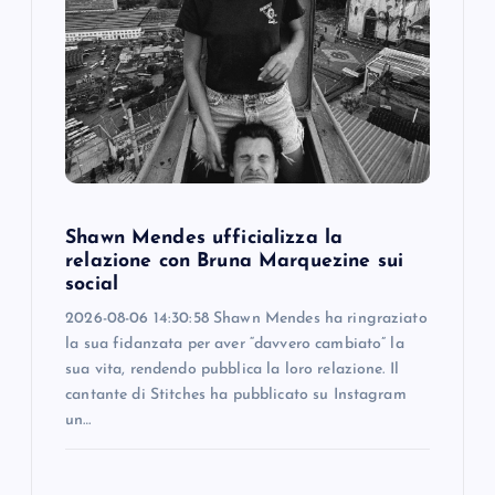
a
t
i
o
Shawn Mendes ufficializza la
n
relazione con Bruna Marquezine sui
social
2026-08-06 14:30:58 Shawn Mendes ha ringraziato
la sua fidanzata per aver “davvero cambiato” la
sua vita, rendendo pubblica la loro relazione. Il
cantante di Stitches ha pubblicato su Instagram
un…