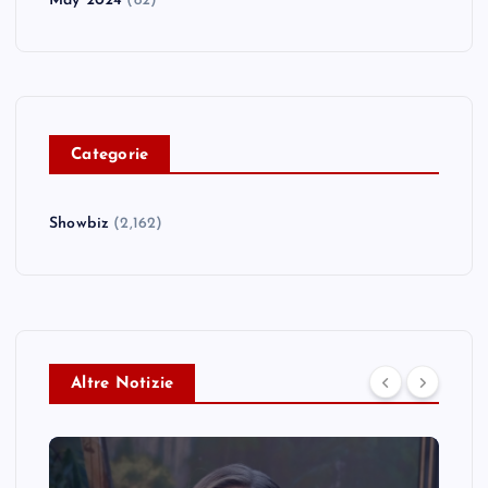
May 2024
(82)
C
ategorie
Showbiz
(2,162)
Altre Notizie