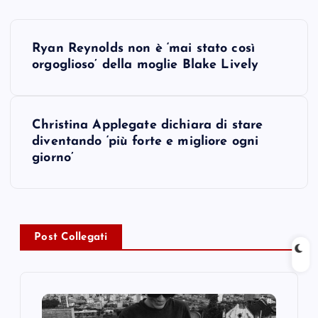
P
Ryan Reynolds non è ‘mai stato così
o
orgoglioso’ della moglie Blake Lively
s
Christina Applegate dichiara di stare
t
diventando ‘più forte e migliore ogni
giorno’
n
a
v
Post Collegati
i
g