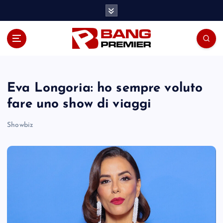
S
k
i
p
t
o
c
o
Eva Longoria: ho sempre voluto
n
fare uno show di viaggi
t
e
Showbiz
n
t