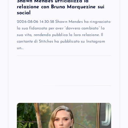
o
Shawn Mendes ufficializza la
relazione con Bruna Marquezine sui
n
social
2026-08-06 14:30:58 Shawn Mendes ha ringraziato
la sua fidanzata per aver “davvero cambiato” la
sua vita, rendendo pubblica la loro relazione. Il
cantante di Stitches ha pubblicato su Instagram
un…