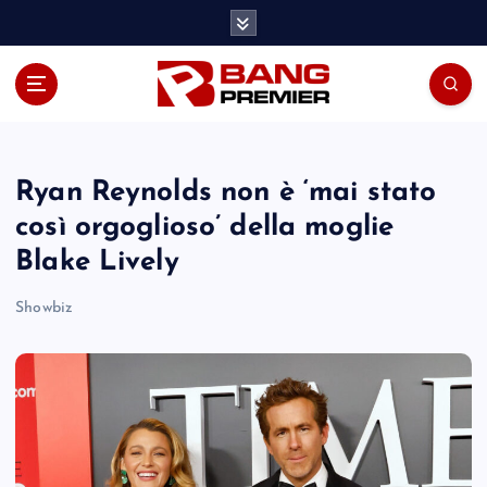
S
k
i
p
t
o
c
o
Ryan Reynolds non è ‘mai stato
n
così orgoglioso’ della moglie
t
Blake Lively
e
n
Showbiz
t