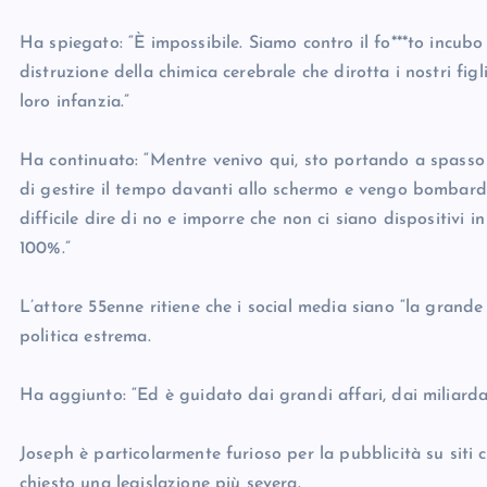
Ha spiegato: “È impossibile. Siamo contro il fo***to incubo 
distruzione della chimica cerebrale che dirotta i nostri figli
loro infanzia.”
Ha continuato: “Mentre venivo qui, sto portando a spasso i
di gestire il tempo davanti allo schermo e vengo bombardat
difficile dire di no e imporre che non ci siano dispositivi i
100%.”
L’attore 55enne ritiene che i social media siano “la grande 
politica estrema.
Ha aggiunto: “Ed è guidato dai grandi affari, dai miliardar
Joseph è particolarmente furioso per la pubblicità su siti
chiesto una legislazione più severa.