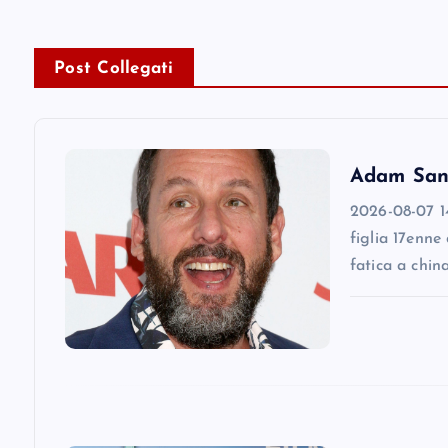
t
n
Post Collegati
a
v
Adam Sandl
2026-08-07 14
i
figlia 17enne
fatica a chin
g
a
t