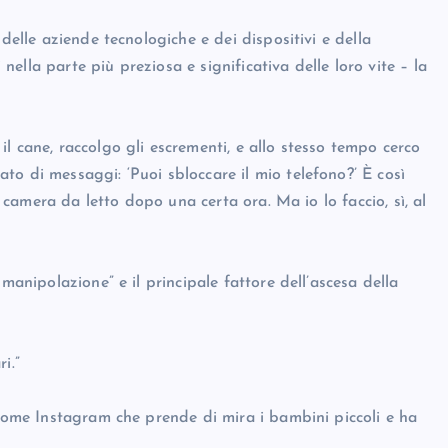
delle aziende tecnologiche e dei dispositivi e della
 nella parte più preziosa e significativa delle loro vite – la
l cane, raccolgo gli escrementi, e allo stesso tempo cerco
o di messaggi: ‘Puoi sbloccare il mio telefono?’ È così
n camera da letto dopo una certa ora. Ma io lo faccio, sì, al
manipolazione” e il principale fattore dell’ascesa della
i.”
 come Instagram che prende di mira i bambini piccoli e ha