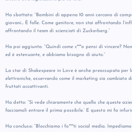
Ha sbottato: “Bambini di appena 10 anni cercano di compr
giovani… È folle. Come genitore, non stai affrontando l’inf
affrontando il team di scienziati di Zuckerberg.”
Ha poi aggiunto: “Quindi come c***o pensi di vincere? Non
ed è estenuante, e abbiamo bisogno di aiuto.”
La star di Shakespeare in Love è anche preoccupata per la
elettroniche, osservando come il marketing sia cambiato dai 
fruttati accattivanti.
Ha detto: “Si vede chiaramente che quello che queste azie
facciamoli entrare il prima possibile.’ E questo mi fa infu
Ha concluso: “Blocchiamo i fo***ti social media. Impediamo 