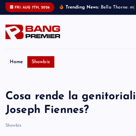
S
Trending News:
B
e
l
l
a
T
h
o
r
n
e
:
m
i
FRI. AUG 7TH, 2026
k
i
p
t
o
c
o
Home
Showbiz
n
t
e
Cosa rende la genitoriali
n
t
Joseph Fiennes?
Showbiz