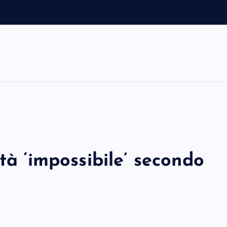
s
t
o
d
a
n
tà ‘impossibile’ secondo