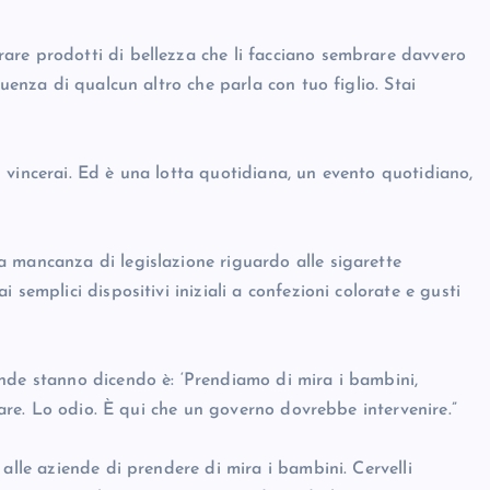
are prodotti di bellezza che li facciano sembrare davvero
luenza di qualcun altro che parla con tuo figlio. Stai
 vincerai. Ed è una lotta quotidiana, un evento quotidiano,
 mancanza di legislazione riguardo alle sigarette
semplici dispositivi iniziali a confezioni colorate e gusti
nde stanno dicendo è: ‘Prendiamo di mira i bambini,
riare. Lo odio. È qui che un governo dovrebbe intervenire.”
alle aziende di prendere di mira i bambini. Cervelli