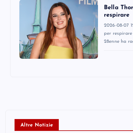
i
Bella Thor
respirare
o
2026-08-07 12
n
per respirare
28enne ha ra
Altre Notizie