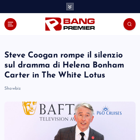
S
k
i
p
t
o
c
o
Steve Coogan rompe il silenzio
n
sul dramma di Helena Bonham
t
Carter in The White Lotus
e
n
Showbiz
t