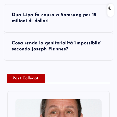
P
Dua Lipa fa causa a Samsung per 15
o
milioni di dollari
s
Cosa rende la genitorialità ‘impossibile’
t
secondo Joseph Fiennes?
n
a
Post Collegati
v
i
g