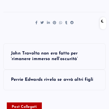
P
John Travolta non era fatto per
o
‘rimanere immerso nell’oscurità’
s
Perrie Edwards rivela se avrà altri figli
t
n
a
Post Collegati