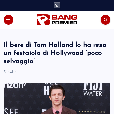
S
k
i
p
t
o
c
o
Il bere di Tom Holland lo ha reso
n
un festaiolo di Hollywood ‘poco
t
selvaggio’
e
n
Showbiz
t