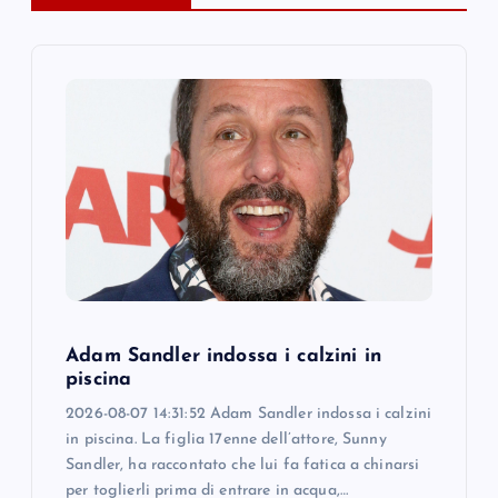
v
i
g
a
t
i
Adam Sandler indossa i calzini in
o
piscina
2026-08-07 14:31:52 Adam Sandler indossa i calzini
n
in piscina. La figlia 17enne dell’attore, Sunny
Sandler, ha raccontato che lui fa fatica a chinarsi
per toglierli prima di entrare in acqua,…