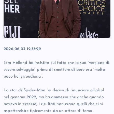
2026-06-03 12:33:22
Tom Holland ha insistito sul fatto che la sua “versione di
essere selvaggio” prima di smettere di bere era “molto
poco hollywoodiana”.
La star di Spider-Man ha deciso di rinunciare all’alcol
nel gennaio 2022, ma ha ammesso che anche quando
beveva in eccesso, i risultati non erano quelli che ci si
aspetterebbe tipicamente da un attore di fama