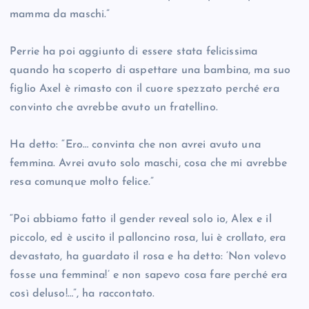
mamma da maschi.”
Perrie ha poi aggiunto di essere stata felicissima
quando ha scoperto di aspettare una bambina, ma suo
figlio Axel è rimasto con il cuore spezzato perché era
convinto che avrebbe avuto un fratellino.
Ha detto: “Ero… convinta che non avrei avuto una
femmina. Avrei avuto solo maschi, cosa che mi avrebbe
resa comunque molto felice.”
“Poi abbiamo fatto il gender reveal solo io, Alex e il
piccolo, ed è uscito il palloncino rosa, lui è crollato, era
devastato, ha guardato il rosa e ha detto: ‘Non volevo
fosse una femmina!’ e non sapevo cosa fare perché era
così deluso!…”, ha raccontato.