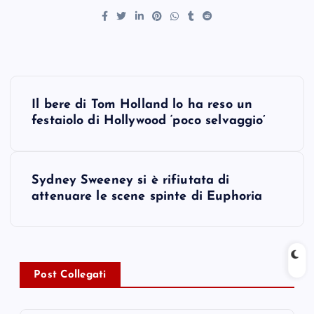
P
Il bere di Tom Holland lo ha reso un
o
festaiolo di Hollywood ‘poco selvaggio’
s
Sydney Sweeney si è rifiutata di
t
attenuare le scene spinte di Euphoria
n
a
Post Collegati
v