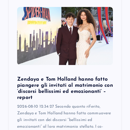
i
g
a
t
i
o
Zendaya e Tom Holland hanno fatto
piangere gli invitati al matrimonio con
n
‘discorsi bellissimi ed emozionanti’ –
report
2026-08-10 12:34:27 Secondo quanto riferito,
Zendaya e Tom Holland hanno fatto commuovere
gli invitati con dei discorsi “bellissimi ed
emozionanti” al loro matrimonio stellato. I co-