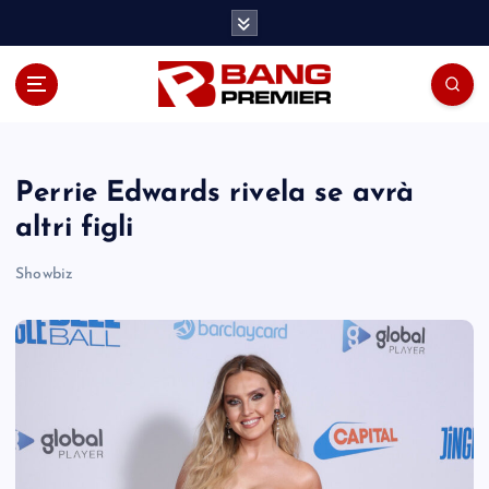
S
k
i
p
t
o
c
o
Perrie Edwards rivela se avrà
n
altri figli
t
e
Showbiz
n
t