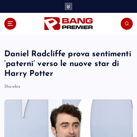
S
k
i
p
t
o
c
o
Daniel Radcliffe prova sentimenti
n
‘paterni’ verso le nuove star di
t
Harry Potter
e
n
Showbiz
t