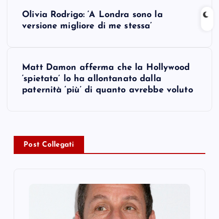
P
Olivia Rodrigo: ‘A Londra sono la
o
versione migliore di me stessa’
s
Matt Damon afferma che la Hollywood
t
‘spietata’ lo ha allontanato dalla
paternità ‘più’ di quanto avrebbe voluto
n
a
v
Post Collegati
i
g