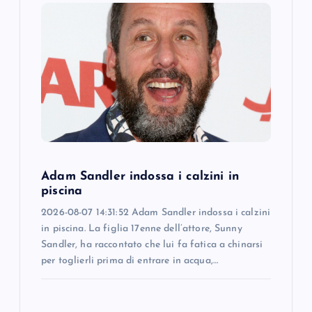
g
a
t
i
o
Adam Sandler indossa i calzini in
n
piscina
2026-08-07 14:31:52 Adam Sandler indossa i calzini
in piscina. La figlia 17enne dell’attore, Sunny
Sandler, ha raccontato che lui fa fatica a chinarsi
per toglierli prima di entrare in acqua,…