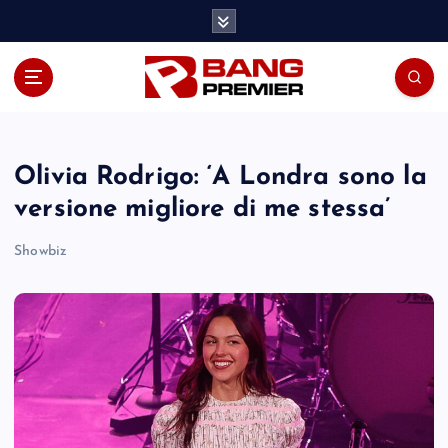
S
k
i
p
t
o
c
o
Olivia Rodrigo: ‘A Londra sono la
n
versione migliore di me stessa’
t
e
Showbiz
n
t