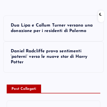
P
Dua Lipa e Callum Turner versano una
o
donazione per i residenti di Palermo
s
Daniel Radcliffe prova sentimenti
t
‘paterni’ verso le nuove star di Harry
Potter
n
a
v
Post Collegati
i