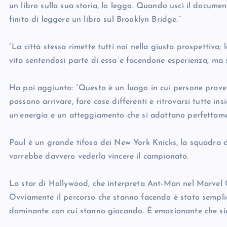
un libro sulla sua storia, lo leggo. Quando uscì il docume
finito di leggere un libro sul Brooklyn Bridge.”
“La città stessa rimette tutti noi nella giusta prospettiva; l
vita sentendosi parte di essa e facendone esperienza, ma s
Ha poi aggiunto: “Questo è un luogo in cui persone prove
possono arrivare, fare cose differenti e ritrovarsi tutte i
un’energia e un atteggiamento che si adattano perfettame
Paul è un grande tifoso dei New York Knicks, la squadra di
vorrebbe davvero vederla vincere il campionato.
La star di Hollywood, che interpreta Ant-Man nel Marvel Ci
Ovviamente il percorso che stanno facendo è stato semplic
dominante con cui stanno giocando. È emozionante che siano