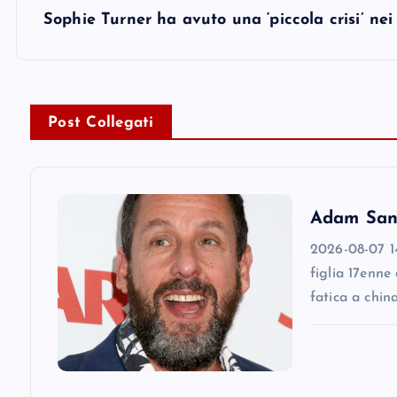
s
Sophie Turner ha avuto una ‘piccola crisi’ nei
t
n
Post Collegati
a
v
Adam Sandl
2026-08-07 14
i
figlia 17enne
fatica a chin
g
a