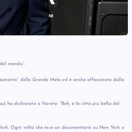
 del mondo”.
giamento” della Grande Mela ed è anche affascinato dalla
 ha dichiarato a Variety: “Beh, è la città più bella del
York. Ogni volta che esce un documentario su New York o