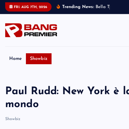
S
Trending News:
B
e
l
l
a
T
h
o
r
n
e
:
m
FRI. AUG 7TH, 2026
k
i
p
t
o
c
o
Home
Showbiz
n
t
e
Paul Rudd: New York è la
n
t
mondo
Showbiz