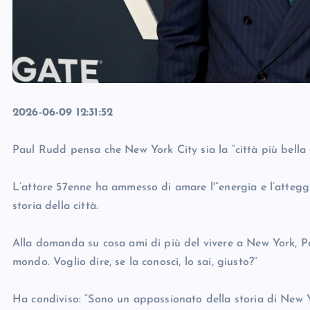
2026-06-09 12:31:52
Paul Rudd pensa che New York City sia la “città più bella
L’attore 57enne ha ammesso di amare l'”energia e l’atteg
storia della città.
Alla domanda su cosa ami di più del vivere a New York, Paul
mondo. Voglio dire, se la conosci, lo sai, giusto?”
Ha condiviso: “Sono un appassionato della storia di New 