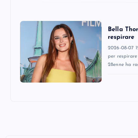
t
i
Bella Thor
respirare
o
2026-08-07 12
n
per respirare
28enne ha ra