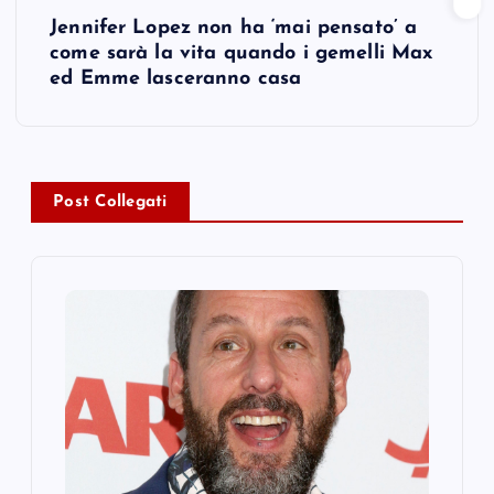
Jennifer Lopez non ha ‘mai pensato’ a
t
come sarà la vita quando i gemelli Max
ed Emme lasceranno casa
n
a
v
Post Collegati
i
g
a
t
i