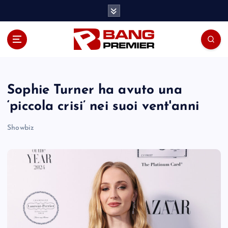
S
k
i
p
t
o
c
o
Sophie Turner ha avuto una
n
‘piccola crisi’ nei suoi vent'anni
t
e
Showbiz
n
t