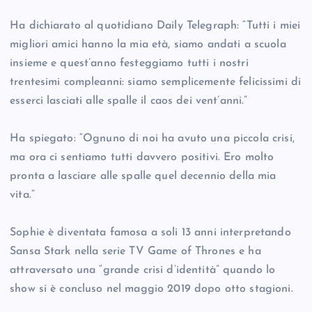
Ha dichiarato al quotidiano Daily Telegraph: “Tutti i miei
migliori amici hanno la mia età, siamo andati a scuola
insieme e quest’anno festeggiamo tutti i nostri
trentesimi compleanni: siamo semplicemente felicissimi di
esserci lasciati alle spalle il caos dei vent’anni.”
Ha spiegato: “Ognuno di noi ha avuto una piccola crisi,
ma ora ci sentiamo tutti davvero positivi. Ero molto
pronta a lasciare alle spalle quel decennio della mia
vita.”
Sophie è diventata famosa a soli 13 anni interpretando
Sansa Stark nella serie TV Game of Thrones e ha
attraversato una “grande crisi d’identità” quando lo
show si è concluso nel maggio 2019 dopo otto stagioni.