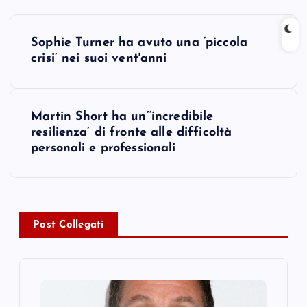
P
Sophie Turner ha avuto una ‘piccola
o
crisi’ nei suoi vent'anni
s
Martin Short ha un’‘incredibile
t
resilienza’ di fronte alle difficoltà
personali e professionali
n
a
v
Post Collegati
i
g