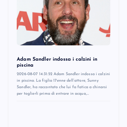
a
t
i
o
Adam Sandler indossa i calzini in
n
piscina
2026-08-07 14:31:52 Adam Sandler indossa i calzini
in piscina. La figlia 17enne dell’attore, Sunny
Sandler, ha raccontato che lui fa fatica a chinarsi
per toglierli prima di entrare in acqua,…