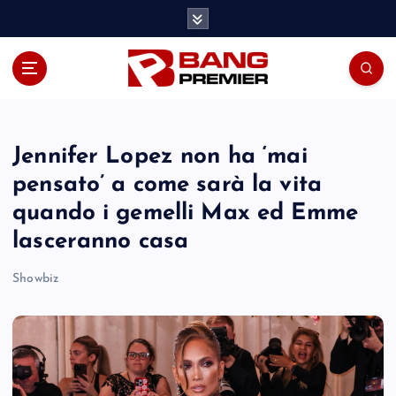
S
k
i
p
t
o
c
o
Jennifer Lopez non ha ‘mai
n
pensato’ a come sarà la vita
t
quando i gemelli Max ed Emme
e
n
lasceranno casa
t
Showbiz