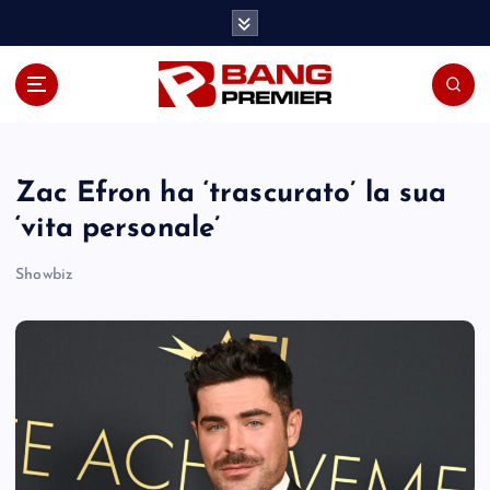
S
k
i
p
t
o
c
o
Zac Efron ha ‘trascurato’ la sua
n
‘vita personale’
t
e
Showbiz
n
t