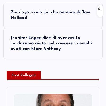
P
Zendaya rivela ciò che ammira di Tom
o
Holland
s
Jennifer Lopez dice di aver avuto
t
‘pochissimo aiuto’ nel crescere i gemelli
avuti con Marc Anthony
n
a
v
Post Collegati
i
g