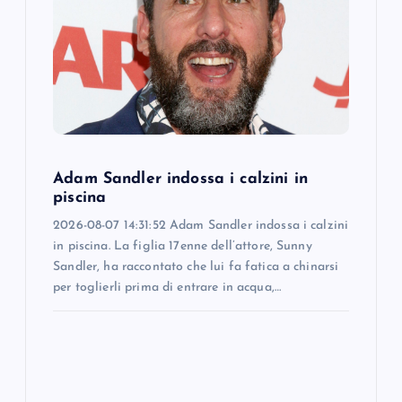
a
t
i
o
Adam Sandler indossa i calzini in
n
piscina
2026-08-07 14:31:52 Adam Sandler indossa i calzini
in piscina. La figlia 17enne dell’attore, Sunny
Sandler, ha raccontato che lui fa fatica a chinarsi
per toglierli prima di entrare in acqua,…