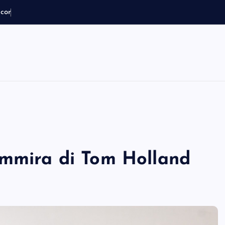
i
c
o
r
d
a
i
l
s
u
ammira di Tom Holland