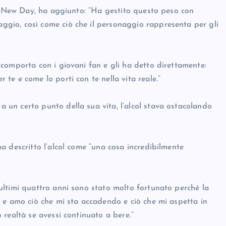
nd New Day, ha aggiunto: “Ha gestito questo peso con
gio, così come ciò che il personaggio rappresenta per gli
comporta con i giovani fan e gli ha detto direttamente:
e e come lo porti con te nella vita reale.”
un certo punto della sua vita, l’alcol stava ostacolando
a descritto l’alcol come “una cosa incredibilmente
ltimi quattro anni sono stato molto fortunato perché la
 e amo ciò che mi sta accadendo e ciò che mi aspetta in
realtà se avessi continuato a bere.”