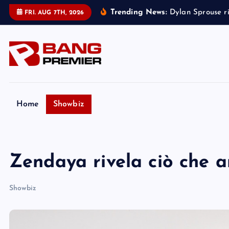
S
Trending News:
D
y
l
a
n
S
p
r
o
u
s
e
r
FRI. AUG 7TH, 2026
k
i
p
t
o
c
o
Home
Showbiz
n
t
e
Zendaya rivela ciò che 
n
t
Showbiz