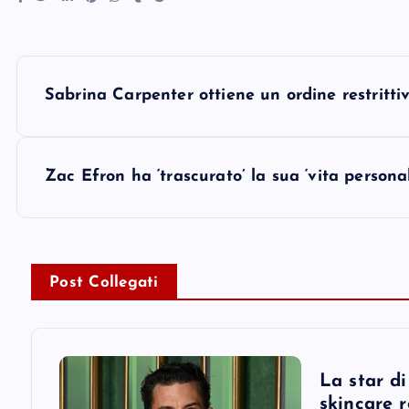
P
Sabrina Carpenter ottiene un ordine restritti
o
s
Zac Efron ha ‘trascurato’ la sua ‘vita persona
t
n
Post Collegati
a
v
La star d
skincare r