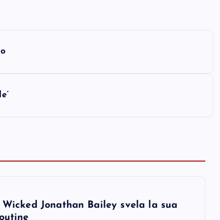
vo
le’
i Wicked Jonathan Bailey svela la sua
outine