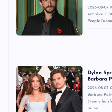
i
2026-08-07 10
semplice. L’a
g
People l’uomo
a
t
i
Dylan Spro
o
Barbara P
2026-08-07 0
n
Barbara Palv
34enne ha sfa
prima…