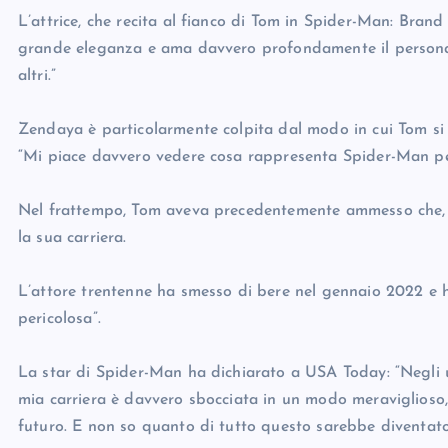
L’attrice, che recita al fianco di Tom in Spider-Man: Bra
grande eleganza e ama davvero profondamente il personag
altri.”
Zendaya è particolarmente colpita dal modo in cui Tom si 
“Mi piace davvero vedere cosa rappresenta Spider-Man per t
Nel frattempo, Tom aveva precedentemente ammesso che, a 
la sua carriera.
L’attore trentenne ha smesso di bere nel gennaio 2022 e h
pericolosa”.
La star di Spider-Man ha dichiarato a USA Today: “Negli u
mia carriera è davvero sbocciata in un modo meraviglioso,
futuro. E non so quanto di tutto questo sarebbe diventato 