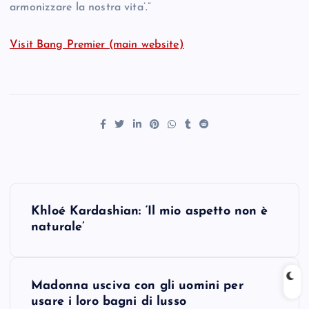
armonizzare la nostra vita’.”
Visit Bang Premier (main website)
P
Khloé Kardashian: ‘Il mio aspetto non è
o
naturale’
s
Madonna usciva con gli uomini per
t
usare i loro bagni di lusso