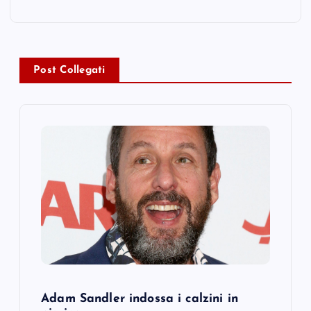
n
a
Post Collegati
v
i
g
a
t
i
o
Adam Sandler indossa i calzini in