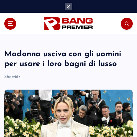
S
k
i
p
t
o
c
o
Madonna usciva con gli uomini
n
per usare i loro bagni di lusso
t
e
Showbiz
n
t