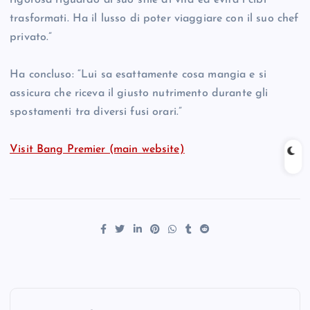
rigorosa riguardo al suo stile di vita ed evita i cibi
trasformati. Ha il lusso di poter viaggiare con il suo chef
privato.”
Ha concluso: “Lui sa esattamente cosa mangia e si
assicura che riceva il giusto nutrimento durante gli
spostamenti tra diversi fusi orari.”
Visit Bang Premier (main website)
P