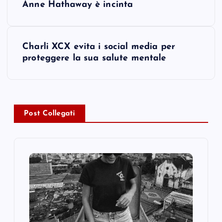
Anne Hathaway è incinta
o
s
Charli XCX evita i social media per
proteggere la sua salute mentale
t
n
a
Post Collegati
v
i
g
a