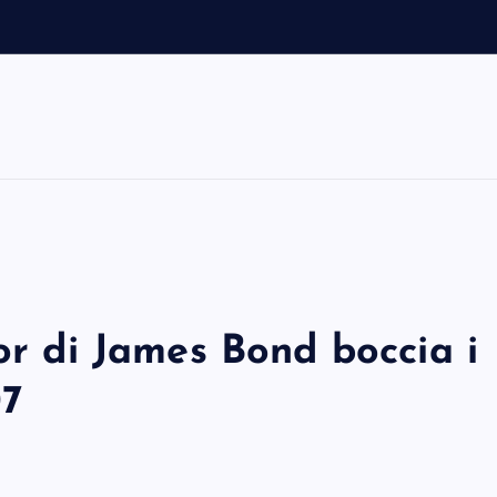
i
c
tor di James Bond boccia i
07