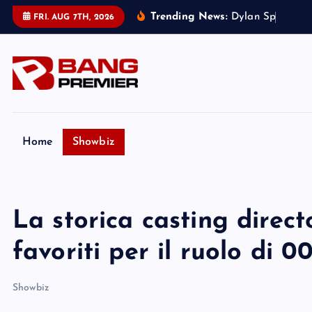
S
Trending News:
D
y
l
a
n
S
p
r
o
u
s
e
r
FRI. AUG 7TH, 2026
k
i
p
t
o
c
o
Home
Showbiz
n
t
e
La storica casting direc
n
t
favoriti per il ruolo di 0
Showbiz