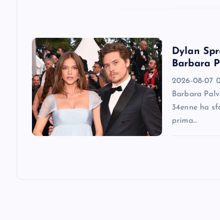
t
i
Dylan Spro
o
Barbara P
2026-08-07 0
n
Barbara Palv
34enne ha sfa
prima…