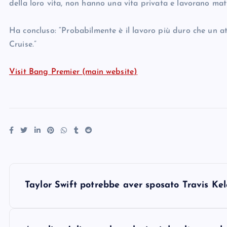
della loro vita, non hanno una vita privata e lavorano mat
Ha concluso: “Probabilmente è il lavoro più duro che un at
Cruise.”
Visit Bang Premier (main website)
P
Taylor Swift potrebbe aver sposato Travis Kel
o