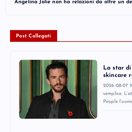
s
Angelina Jolie non ha relazioni da oltre un d
t
n
Post Collegati
a
v
La star d
skincare r
i
2026-08-07 10
semplice. L’a
g
People l’uomo
a