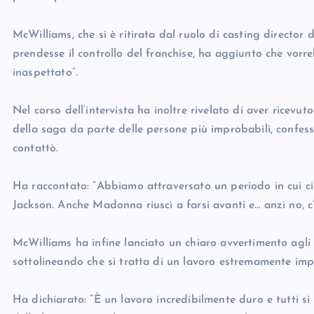
McWilliams, che si è ritirata dal ruolo di casting direc
prendesse il controllo del franchise, ha aggiunto che vor
inaspettato”.
Nel corso dell’intervista ha inoltre rivelato di aver ricevuto
della saga da parte delle persone più improbabili, confes
contattò.
Ha raccontato: “Abbiamo attraversato un periodo in cui c
Jackson. Anche Madonna riuscì a farsi avanti e… anzi no, c
McWilliams ha infine lanciato un chiaro avvertimento agli 
sottolineando che si tratta di un lavoro estremamente imp
Ha dichiarato: “È un lavoro incredibilmente duro e tutti s