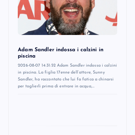
a
t
i
o
Adam Sandler indossa i calzini in
piscina
n
2026-08-07 14:31:52 Adam Sandler indossa i calzini
in piscina. La figlia 17enne dell’attore, Sunny
Sandler, ha raccontato che lui fa fatica a chinarsi
per toglierli prima di entrare in acqua,…