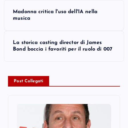
P
Madonna critica l'uso dell'IA nella
o
musica
s
La storica casting director di James
t
Bond boccia i favoriti per il ruolo di 007
n
a
Post Collegati
v
i
g