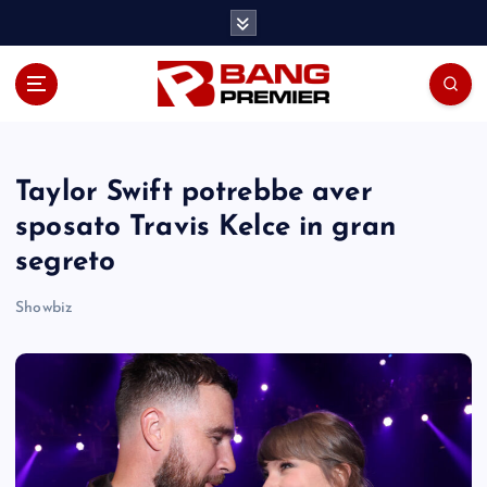
S
k
i
p
t
o
c
o
Taylor Swift potrebbe aver
n
sposato Travis Kelce in gran
t
segreto
e
n
Showbiz
t