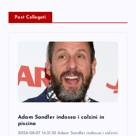
a
Post Collegati
v
i
g
a
t
i
o
Adam Sandler indossa i calzini in
piscina
n
2026-08-07 14:31:52 Adam Sandler indossa i calzini