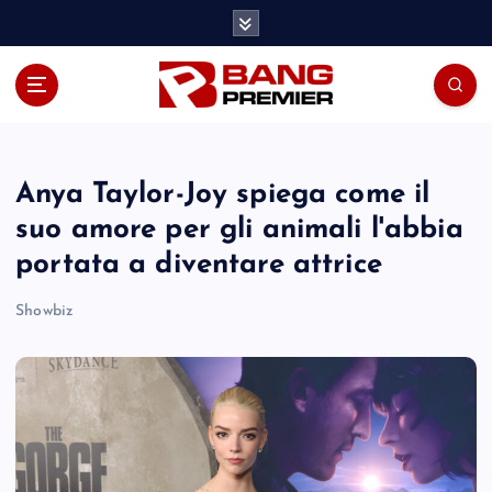
S
k
i
p
t
o
c
o
Anya Taylor-Joy spiega come il
n
suo amore per gli animali l'abbia
t
portata a diventare attrice
e
n
Showbiz
t