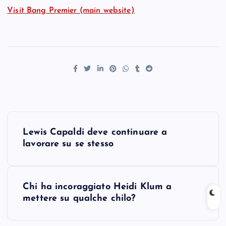
Visit Bang Premier (main website)
P
Lewis Capaldi deve continuare a
o
lavorare su se stesso
s
Chi ha incoraggiato Heidi Klum a
t
mettere su qualche chilo?
n