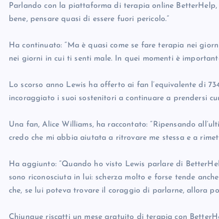
Parlando con la piattaforma di terapia online BetterHelp, 
bene, pensare quasi di essere fuori pericolo.”
Ha continuato: “Ma è quasi come se fare terapia nei giorni
nei giorni in cui ti senti male. In quei momenti è important
Lo scorso anno Lewis ha offerto ai fan l’equivalente di 73
incoraggiato i suoi sostenitori a continuare a prendersi c
Una fan, Alice Williams, ha raccontato: “Ripensando all’ul
credo che mi abbia aiutata a ritrovare me stessa e a rimett
Ha aggiunto: “Quando ho visto Lewis parlare di BetterHelp
sono riconosciuta in lui: scherza molto e forse tende anch
che, se lui poteva trovare il coraggio di parlarne, allora po
Chiunque riscatti un mese gratuito di terapia con BetterH