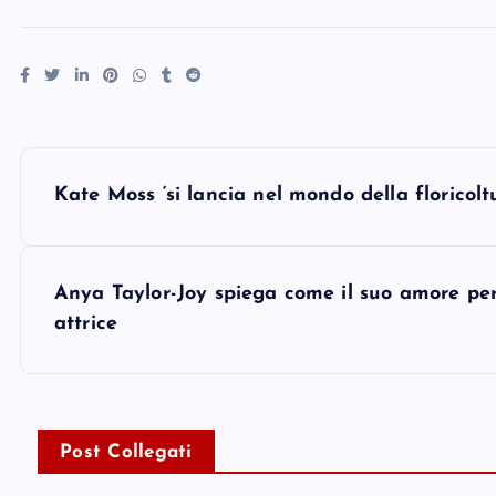
P
Kate Moss ‘si lancia nel mondo della floricolt
o
s
Anya Taylor-Joy spiega come il suo amore per 
attrice
t
n
Post Collegati
a