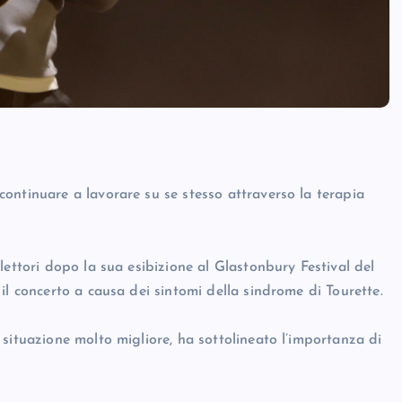
ontinuare a lavorare su se stesso attraverso la terapia
lettori dopo la sua esibizione al Glastonbury Festival del
il concerto a causa dei sintomi della sindrome di Tourette.
situazione molto migliore, ha sottolineato l’importanza di