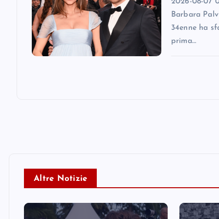
2026-08-07 0
Barbara Palv
34enne ha sfa
prima…
Altre Notizie