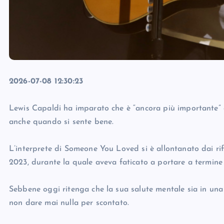
2026-07-08 12:30:23
Lewis Capaldi ha imparato che è “ancora più importante” c
anche quando si sente bene.
L’interprete di Someone You Loved si è allontanato dai rif
2023, durante la quale aveva faticato a portare a termine 
Sebbene oggi ritenga che la sua salute mentale sia in una 
non dare mai nulla per scontato.