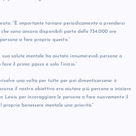
arato: “È importante tornare periodicamente a prendersi
 che sono ancora disponibili parte delle 734.000 ore
persone a fare proprio questo.”
la sua salute mentale ha aiutato innumerevoli persone a
are il primo passo è solo l’inizio.”
risolve una volta per tutte per poi dimenticarsene: è
corso il nostro obiettivo era aiutare più persone a iniziare
on Lewis per incoraggiare le persone a fare nuovamente il
il proprio benessere mentale una priorità.”