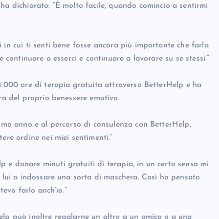
ha dichiarato: “È molto facile, quando comincio a sentirmi
 in cui ti senti bene fosse ancora più importante che farla
e continuare a esserci e continuare a lavorare su se stessi.”
4.000 ore di terapia gratuita attraverso BetterHelp e ha
ura del proprio benessere emotivo.
timo anno e al percorso di consulenza con BetterHelp,
ere ordine nei miei sentimenti.”
 e donare minuti gratuiti di terapia, in un certo senso mi
e lui a indossare una sorta di maschera. Così ho pensato
tevo farlo anch’io.”
elp può inoltre regalarne un altro a un amico o a una