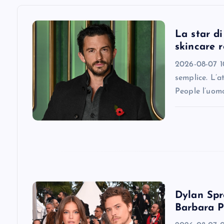
v
La star d
i
skincare r
2026-08-07 10
g
semplice. L’a
People l’uomo
a
t
i
o
Dylan Spro
Barbara P
n