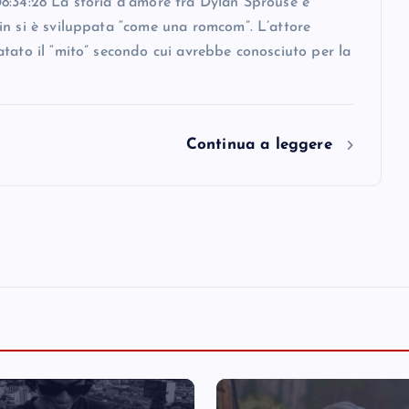
8:34:28 La storia d’amore tra Dylan Sprouse e
in si è sviluppata “come una romcom”. L’attore
tato il “mito” secondo cui avrebbe conosciuto per la
Continua a leggere