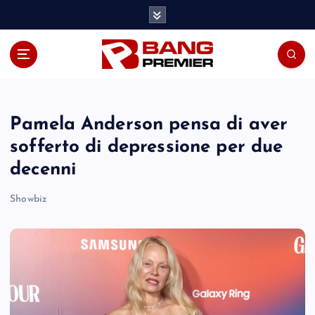
S
k
i
p
t
o
c
o
Pamela Anderson pensa di aver
n
sofferto di depressione per due
t
decenni
e
n
Showbiz
t