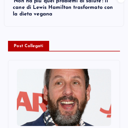
‘Non ha più quei problemi di salute’: il
t
cane di Lewis Hamilton trasformato con
la dieta vegana
n
a
v
Post Collegati
i
g
a
t
i