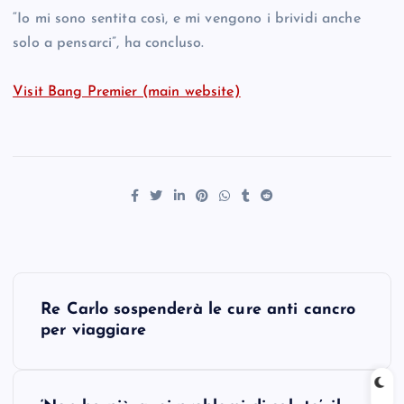
“Io mi sono sentita così, e mi vengono i brividi anche
solo a pensarci”, ha concluso.
Visit Bang Premier (main website)
P
Re Carlo sospenderà le cure anti cancro
o
per viaggiare
s